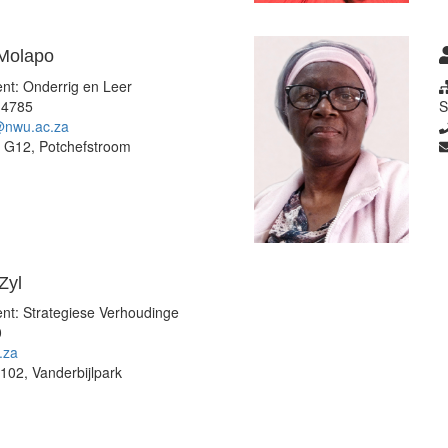
Molapo
nt: Onderrig en Leer
 4785
S
nwu.ac.za
G12, Potchefstroom
Zyl
nt: Strategiese Verhoudinge
0
.za
02, Vanderbijlpark