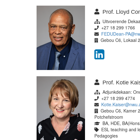
Prof. Lloyd Co
Uitvoerende Dekaa
+27 18 299 1766
FEDUDean-PA@nwu
Gebou C6, Lokaal 2
Prof. Kotie Kai
Adjunkdekaan: Ond
+27 18 299 4774
Kotie.Kaiser@nwu.
Gebou C6, Kamer 20
Potchefstroom
BA, HDE, BA(Hons)
ESL teaching and lea
Pedagogies