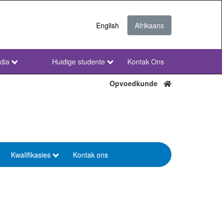
English
Afrikaans
dia
Huidige studente
Kontak Ons
NWU
Secondary
Opvoedkunde
Afr
Kwalifikasies
Kontak ons