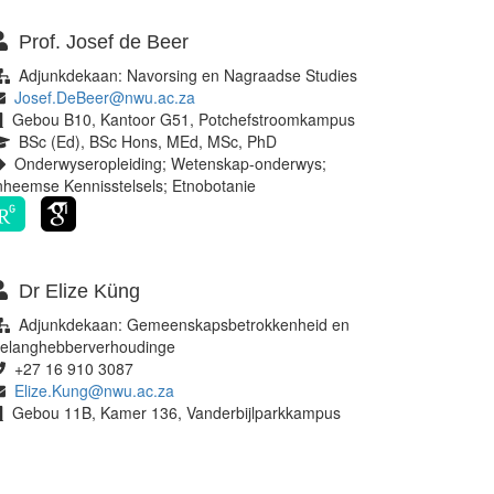
Prof. Josef de Beer
Adjunkdekaan: Navorsing en Nagraadse Studies
Josef.DeBeer@nwu.ac.za
Gebou B10, Kantoor G51, Potchefstroomkampus
BSc (Ed), BSc Hons, MEd, MSc, PhD
Onderwyseropleiding; Wetenskap-onderwys;
nheemse Kennisstelsels; Etnobotanie
Dr Elize Küng
Adjunkdekaan: Gemeenskapsbetrokkenheid en
elanghebberverhoudinge
+27 16 910 3087
Elize.Kung@nwu.ac.za
Gebou 11B, Kamer 136, Vanderbijlparkkampus