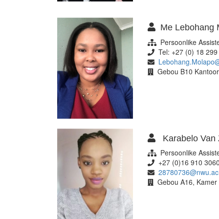
Me Lebohang 
Persoonlike Assiste
Tel: +27 (0) 18 299
Lebohang.Molapo@
Gebou B10 Kantoor 
Karabelo Van 
Persoonlike Assiste
+27 (0)16 910 306
28780736@nwu.ac
Gebou A16, Kamer 1