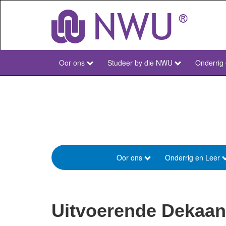
Skip
to
main
content
Oor ons
Studeer by die NWU
Onderrig
NWU
Main
Afr
Oor ons
Onderrig en Leer
Faculty
of
Education
Uitvoerende Dekaan