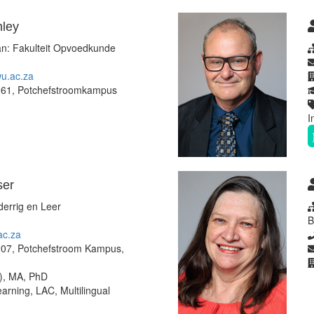
nley
n: Fakulteit Opvoedkunde
.ac.za
61, Potchefstroomkampus
I
ser
errig en Leer
B
ac.za
7, Potchefstroom Kampus,
, MA, PhD
rning, LAC, Multilingual