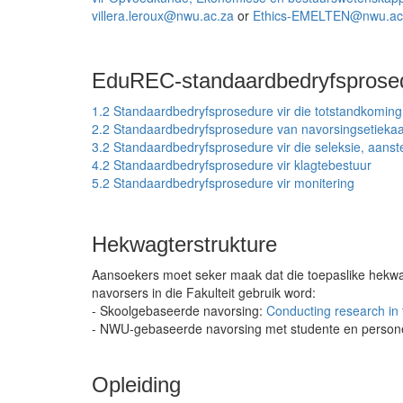
villera.leroux@nwu.ac.za
or
Ethics-EMELTEN@nwu.ac
EduREC-standaardbedryfsprose
1.2 Standaardbedryfsprosedure vir die totstandkomin
2.2 Standaardbedryfsprosedure van navorsingsetieka
3.2 Standaardbedryfsprosedure vir die seleksie, aanst
4.2 Standaardbedryfsprosedure vir klagtebestuur
5.2 Standaardbedryfsprosedure vir monitering
Hekwagterstrukture
Aansoekers moet seker maak dat die toepaslike hekwa
navorsers in die Fakulteit gebruik word:
- Skoolgebaseerde navorsing:
Conducting research in
- NWU-gebaseerde navorsing met studente en person
Opleiding