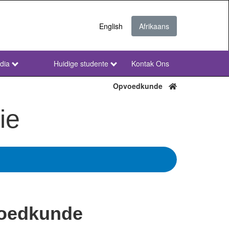
English
Afrikaans
dia
Huidige studente
Kontak Ons
NWU
Secondary
Opvoedkunde
Afr
ie
voedkunde