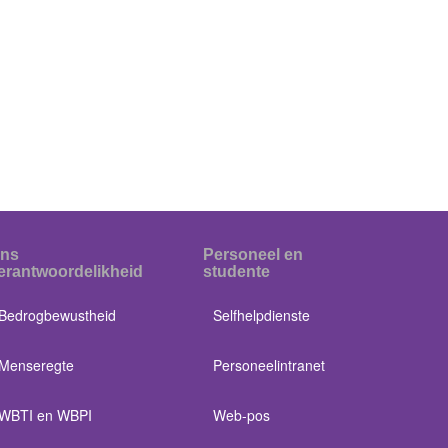
ns
Personeel en
erantwoordelikheid
studente
Bedrogbewustheid
Selfhelpdienste
Menseregte
Personeelintranet
WBTI en WBPI
Web-pos