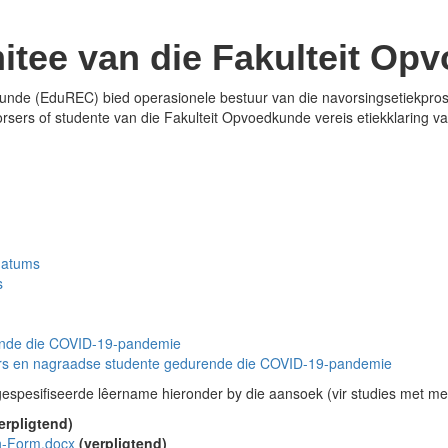
itee van die Fakulteit O
nde (EduREC) bied operasionele bestuur van die navorsingsetiekproses
sers of studente van die Fakulteit Opvoedkunde vereis etiekklaring va
datums
s
rende die COVID-19-pandemie
rsers en nagraadse studente gedurende die COVID-19-pandemie
spesifiseerde lêername hieronder by die aansoek (vir studies met men
erpligtend)
n-Form.docx
(verpligtend)