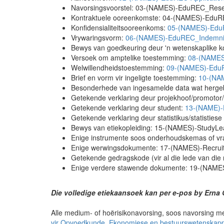
Navorsingsvoorstel: 03-(NAMES)-EduREC_Res
Kontraktuele ooreenkomste: 04-(NAMES)-EduR
Konfidensialiteitsooreenkoms:
05-(NAMES)-EduR
Vrywaringsvorm:
06-(NAMES)-EduREC_Indemni
Bewys van goedkeuring deur 'n wetenskaplike
Versoek om amptelike toestemming:
08-(NAMES
Welwillendheidstoestemming:
09-(NAMES)-EduR
Brief en vorm vir ingeligte toestemming:
10-(NA
Besonderhede van ingesamelde data wat herg
Getekende verklaring deur projekhoof/promotor/
Getekende verklaring deur student:
13-(NAME)-
Getekende verklaring deur statistikus/statistiese
Bewys van etiekopleiding: 15-(NAMES)-StudyLe
Enige instrumente soos onderhoudskemas of vr
Enige werwingsdokumente: 17-(NAMES)-Recruit
Getekende gedragskode (vir al die lede van die
Enige verdere stawende dokumente: 19-(NAME
Die volledige etiekaansoek kan per e-pos by Erna 
Alle medium- of hoërisikonavorsing, soos navorsing me
vir Opvoedkunde, Ekonomiese en bestuurswetenska