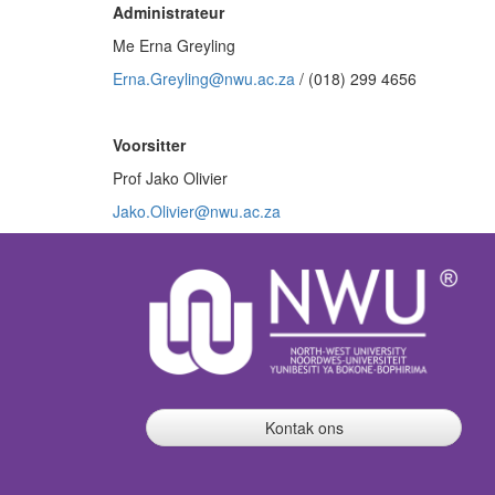
Administrateur
Me Erna Greyling
Erna.Greyling@nwu.ac.za
/ (018) 299 4656
Voorsitter
Prof Jako Olivier
Jako.Olivier@nwu.ac.za
Kontak ons