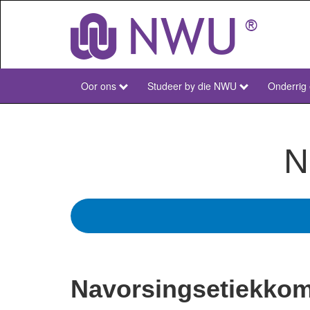
Skip
to
main
content
Oor ons
Studeer by die NWU
Onderrig
NWU
Main
Afr
N
Navorsingsetiekkom