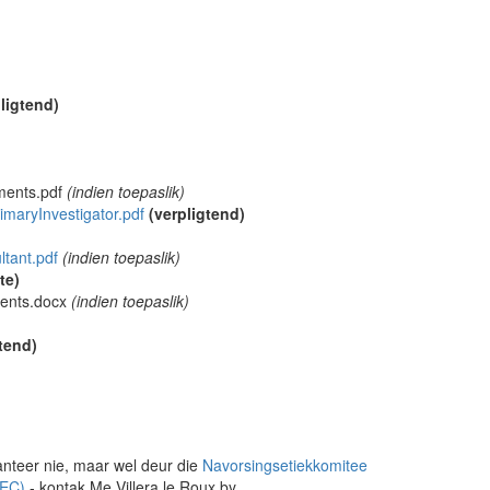
ligtend)
ments.pdf
(indien toepaslik)
aryInvestigator.pdf
(verpligtend)
tant.pdf
(indien toepaslik)
te)
ments.docx
(indien toepaslik)
gtend)
anteer nie, maar wel deur die
Navorsingsetiekkomitee
REC)
- kontak Me Villera le Roux by