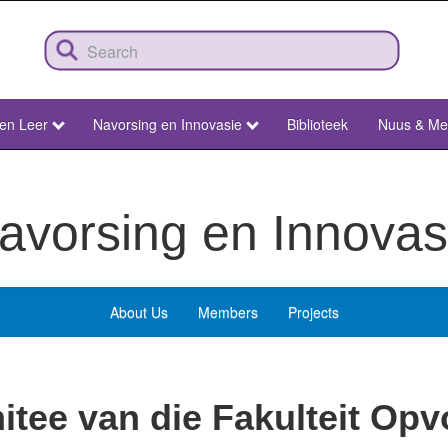
 en Leer
Navorsing en Innovasie
Biblioteek
Nuus & Me
avorsing en Innovas
About Us
Members
Projects
menu-
education-
research
itee van die Fakulteit Op