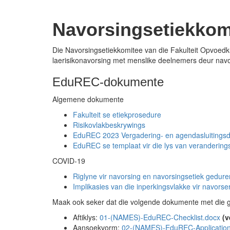
Navorsingsetiekkom
Die Navorsingsetiekkomitee van die Fakulteit Opvoedku
laerisikonavorsing met menslike deelnemers deur navor
EduREC-dokumente
Algemene dokumente
Fakulteit se etiekprosedure
Risikovlakbeskrywings
EduREC 2023 Vergadering- en agendasluitings
EduREC se templaat vir die lys van verandering
COVID-19
Riglyne vir navorsing en navorsingsetiek gedu
Implikasies van die inperkingsvlakke vir navo
Maak ook seker dat die volgende dokumente met die ge
Aftiklys:
01-(NAMES)-EduREC-Checklist.docx
(v
Aansoekvorm:
02-(NAMES)-EduREC-Applicatio