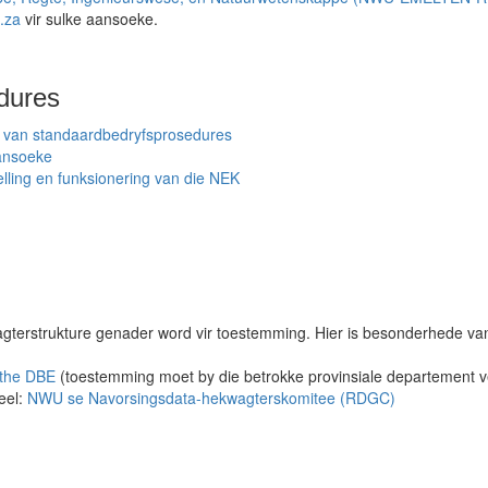
.za
vir sulke aansoeke.
dures
g van standaardbedryfsprosedures
ansoeke
elling en funksionering van die NEK
gterstrukture genader word vir toestemming. Hier is besonderhede v
 the DBE
(toestemming moet by die betrokke provinsiale departement v
eel:
NWU se Navorsingsdata-hekwagterskomitee (RDGC)