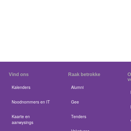
Vind ons
Raak betrokke
O
v
Kalenders
Alumni
Noodnommers en IT
Gee
Kaarte en
Tenders
aanwysings