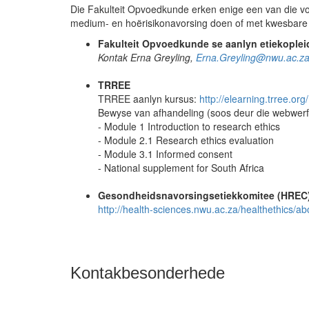
Die Fakulteit Opvoedkunde erken enige een van die vol
medium- en hoërisikonavorsing doen of met kwesbare p
Fakulteit Opvoedkunde se aanlyn etiekoplei
Kontak Erna Greyling,
Erna.Greyling@nwu.ac.z
TRREE
TRREE aanlyn kursus:
http://elearning.trree.org/
Bewyse van afhandeling (soos deur die webwerf 
- Module 1 Introduction to research ethics
- Module 2.1 Research ethics evaluation
- Module 3.1 Informed consent
- National supplement for South Africa
Gesondheidsnavorsingsetiekkomitee (HREC)
http://health-sciences.nwu.ac.za/healthethics/ab
Kontakbesonderhede