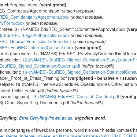
earchProposal.docx
(verpligtend)
EC_ContractualAgreements.pdf
(indien toepaslik)
EC_ConfidentialityAgreement.docx
(indien toepaslik)
tyForm.docx
(indien toepaslik)
 komitee: 07-(NAMES)-EduREC_ScientificCommitteeApproval.docx
(verp
)-EduREC_LegalAuthorisation.docx
(indien toepaslik)
EC_GoodwillPermissionLetters.docx
(indien toepaslik)
MES)-EduREC_InformedConsent.docx
(verpligtend)
ebruik gaan word: 11-(NAMES)-EduREC_PreviouslyCollectedDataDocu
studieleier:
12-(NAMES)-EduREC_Signed_Declaration-StudyLeader-Prim
EduREC_Signed_Declaration-Student.pdf
(indien toepaslik)
 konsultant:
14-(NAMES)-EduREC_Signed_Declaration-StatisticalConsul
ader_Proof_of_Ethics_Training.pdf
(verpligtend - behalwe vir studen
aelyste: 16-(NAMES)-InterviewSchedules-Questionnaires-OtherInstru
ment-Letter-Poster.pdf
(indien toepaslik)
 navorsingspan):
18-(NAMES)-EduREC_Code_of_Conduct.pdf
(verpli
S)-Other-Supporting-Documents.pdf
(indien toepaslik)
Greyling,
Erna.Greyling@nwu.ac.za
, ingedien word.
t minderjariges of kwesbare persone, word nie deur hierdie komitee h
ppe, Regte, Ingenieurswese, en Natuurwetenskappe (NWU-EMELTEN-