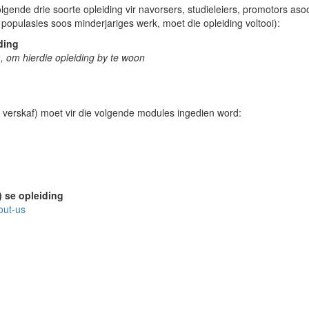
gende drie soorte opleiding vir navorsers, studieleiers, promotors a
opulasies soos minderjariges werk, moet die opleiding voltooi):
ding
a
, om hierdie opleiding by te woon
verskaf) moet vir die volgende modules ingedien word:
 se opleiding
out-us