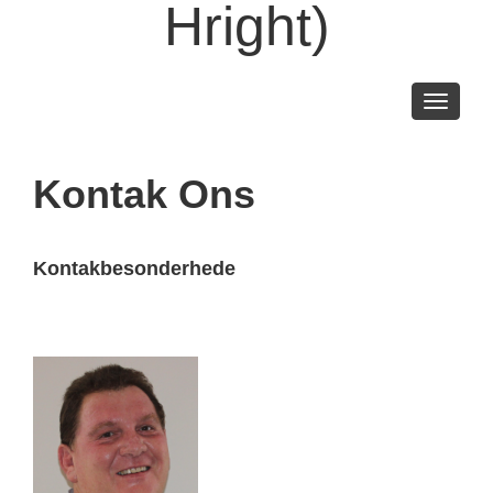
Hright)
Toggle
navigati
Kontak Ons
Kontakbesonderhede