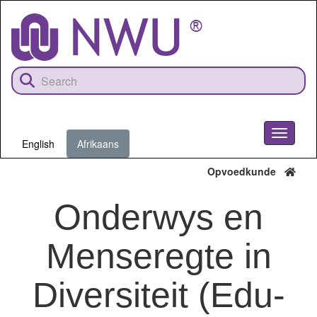
Skip
to
main
content
Toggle
English
Afrikaans
navigati
Opvoedkunde
Onderwys en
Menseregte in
Diversiteit (Edu-